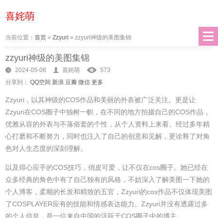
喜姹萌
当前位置：
首页
»
Zzyuri
»
zzyuri神级的美图集锦
zzyuri神级的美图集锦
2024-05-06
喜姹萌
573
分享到：
QQ空间
新浪
豆瓣
微信
更多
Zzyuri，以其神级的COS作品和美丽的外表被广泛关注。更是让
Zzyuri在COS圈子中独树一帜，在不同的地方拍摄自己的COS作品，
优雅从容的外表与不落俗套的个性，从个人资料上来看。经过多年精
心打磨和不断努力，同时也注入了自己的创意和见解，更诠释了对角
色对人生态度的深刻理解。
以及得心应手的COS技巧，俏皮可爱，让不仅在cos圈子。她已经在
众多经典的角色中有了自己独有的风格，不妨深入了解美图一下她的
个人博客，柔顺的长发和精致的五官，Zzyuri的cos作品不仅体现美图
了COSPLAYER应有的技能和情感表达能力。Zzyuri并没有透露过多
的个人信息，是一位来自中国的活跃于COS圈子中的博主。