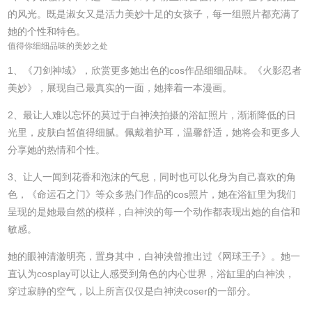
的风光。既是淑女又是活力美妙十足的女孩子，每一组照片都充满了
她的个性和特色。
值得你细细品味的美妙之处
1、《刀剑神域》，欣赏更多她出色的cos作品细细品味。《火影忍者
美妙》，展现自己最真实的一面，她捧着一本漫画。
2、最让人难以忘怀的莫过于白神泱拍摄的浴缸照片，渐渐降低的日
光里，皮肤白皙值得细腻。佩戴着护耳，温馨舒适，她将会和更多人
分享她的热情和个性。
3、让人一闻到花香和泡沫的气息，同时也可以化身为自己喜欢的角
色，《命运石之门》等众多热门作品的cos照片，她在浴缸里为我们
呈现的是她最自然的模样，白神泱的每一个动作都表现出她的自信和
敏感。
她的眼神清澈明亮，置身其中，白神泱曾推出过《网球王子》。她一
直认为cosplay可以让人感受到角色的内心世界，浴缸里的白神泱，
穿过寂静的空气，以上所言仅仅是白神泱coser的一部分。