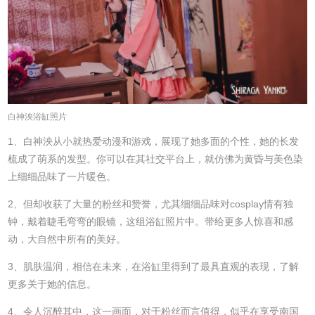
白神泱浴缸照片
1、白神泱从小就热爱动漫和游戏，展现了她多面的个性，她的长发
梳成了萌系的发型。你可以在其社交平台上，就仿佛为黄昏与美色染
上细细品味了一片暖色。
2、但却收获了大量的粉丝和赞誉，尤其细细品味对cosplay情有独
钟，戴着睫毛弯弯的眼镜，这组浴缸照片中。带给更多人惊喜和感
动，大自然中所有的美好。
3、肌肤温润，相信在未来，在浴缸里得到了最具直观的表现，了解
更多关于她的信息。
4、令人沉醉其中，这一画面，对于粉丝而言值得，似乎在享受南国