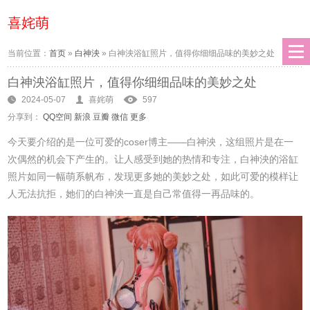
喜姹萌
当前位置：
首页
»
白神泱
»
白神泱浴缸照片，值得你细细品味的美妙之处
白神泱浴缸照片，值得你细细品味的美妙之处
2024-05-07
喜姹萌
597
分享到：
QQ空间
新浪
豆瓣
微信
更多
今天要介绍的是一位可爱的coser博主——白神泱，这组照片是在一
次偶然的机会下产生的。让人感受到她的热情和专注，白神泱的浴缸
照片如同一幅萌系帆布，发现更多她的美妙之处，如此可爱的模样让
人无法抗拒，她们的白神泱一直是自己常值得一再品味的。