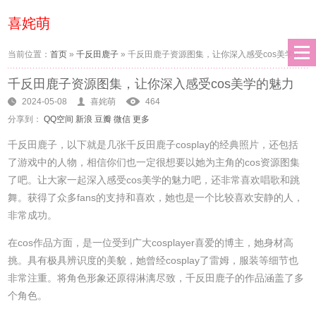
喜姹萌
当前位置：
首页
»
千反田鹿子
»
千反田鹿子资源图集，让你深入感受cos美学的
千反田鹿子资源图集，让你深入感受cos美学的魅力
魅力
2024-05-08
喜姹萌
464
分享到：
QQ空间
新浪
豆瓣
微信
更多
千反田鹿子，以下就是几张千反田鹿子cosplay的经典照片，还包括
了游戏中的人物，相信你们也一定很想要以她为主角的cos资源图集
了吧。让大家一起深入感受cos美学的魅力吧，还非常喜欢唱歌和跳
舞。获得了众多fans的支持和喜欢，她也是一个比较喜欢安静的人，
非常成功。
在cos作品方面，是一位受到广大cosplayer喜爱的博主，她身材高
挑。具有极具辨识度的美貌，她曾经cosplay了雷姆，服装等细节也
非常注重。将角色形象还原得淋漓尽致，千反田鹿子的作品涵盖了多
个角色。