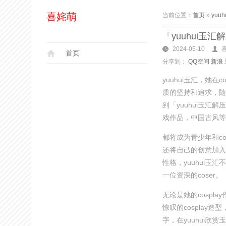
喜姹萌
当前位置：
首页
»
yuu
「yuuhui玉
2024-05-10
首页
分享到：
QQ空间
新浪
yuuhui玉汇，她
质的坚持和追求，随
到「yuuhui玉
戏作品，中国古风等
都将成为青少年和c
还将自己的创意加入
性格，yuuhui
一位资深的coser。
无论是她的cosp
惊叹的cosplay
字，在yuuhui欣