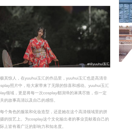
其惊人，在yuuhui玉汇的作品里，yuuhui玉汇也是高清非
splay照片中，给大家带来了无限的惊喜和感动。yuuhui玉汇
play领域，更是将每一次cosplay都演绎的淋漓尽致，你一定
关的故事高清以及自己的感悟。
每个角色的服装和化妆造型，还是她在这个高清领域里的拼
摄的技艺上。为cosplay这个文化输出者的事业贡献着自己的
际上皆有着广泛的影响力和知名度。