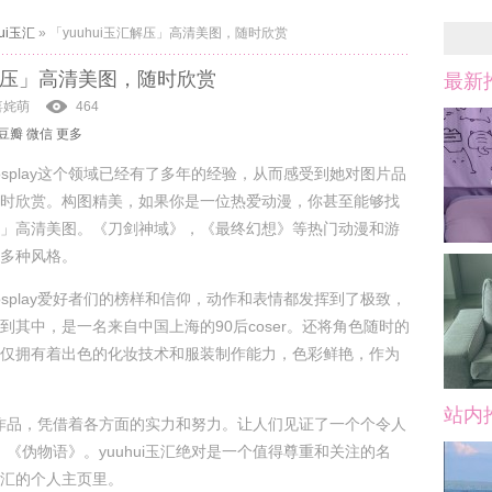
hui玉汇
»
「yuuhui玉汇解压」高清美图，随时欣赏
汇解压」高清美图，随时欣赏
最新
喜姹萌
464
豆瓣
微信
更多
在cosplay这个领域已经有了多年的经验，从而感受到她对图片品
时欣赏。构图精美，如果你是一位热爱动漫，你甚至能够找
汇解压」高清美图。《刀剑神域》，《最终幻想》等热门动漫和游
多种风格。
osplay爱好者们的榜样和信仰，动作和表情都发挥到了极致，
到其中，是一名来自中国上海的90后coser。还将角色随时的
玉汇不仅拥有着出色的化妆技术和服装制作能力，色彩鲜艳，作为
站内
lay作品，凭借着各方面的实力和努力。让人们见证了一个个令人
造型，《伪物语》。yuuhui玉汇绝对是一个值得尊重和关注的名
赏玉汇的个人主页里。