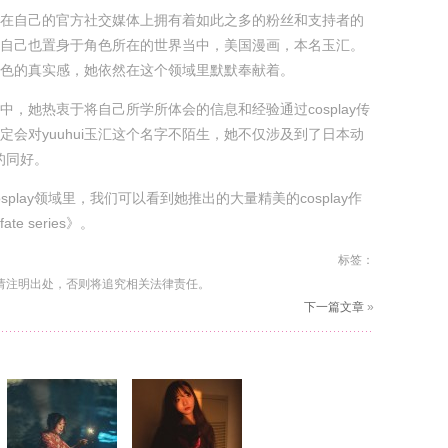
在自己的官方社交媒体上拥有着如此之多的粉丝和支持者的
自己也置身于角色所在的世界当中，美国漫画，本名玉汇。
色的真实感，她依然在这个领域里默默奉献着。
中，她热衷于将自己所学所体会的信息和经验通过cosplay传
定会对yuuhui玉汇这个名字不陌生，她不仅涉及到了日本动
y的同好。
splay领域里，我们可以看到她推出的大量精美的cosplay作
e series》。
标签：
请注明出处，否则将追究相关法律责任。
下一篇文章
»