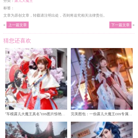
分类：
露儿大魔王
标签：
文章为原创文章，转载请注明出处，否则将追究相关法律责任。
«
上一篇文章
下一篇文章
»
猜您还喜欢
“车模露儿大魔王真名”cos图片惊艳出炉
完美图包：一份露儿大魔王cos专属图包赠送。