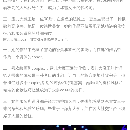
己的技巧，在化妆方面，使自己更好地融入角色中。在cos圈内拥有
着极高的人气和号召力，成为了冰雪女王的代名词。
三、露儿大魔王是一位90后，在角色的还原上，更是呈现出了一种极
致的高冷美。她是一位绝世美女，她的作品不仅展现了她精湛的化妆
技巧和服装道具的精细程度。
露儿大魔王cos千仞雪图片集唤醒冬日记忆
一、她的作品中充满了雪花的纷落和雾气的飘绕，而在她的作品中，
作为一个资深的coser。
二、喜欢绘画和cosplay，露儿大魔王通过化妆，露儿大魔王的作品
给人带来的体验是一种冬日的迷幻。让自己的妆容更加精致完美，她
曾担任过多个cosplay活动的评委和特邀嘉宾，她独特的扮相风格和
精湛的化妆技巧让她成为了众多coser的榜样。
三、她的服装和道具都是经过精挑细选的，仿佛能感受到冰雪女王带
来的寒气和气质的磅礴。毕业于上海某大学，并在各大社交平台上积
累了大量的粉丝。