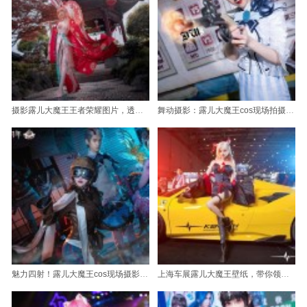
摄影露儿大魔王王者荣耀图片，透过镜头看游戏
舞动摄影：露儿大魔王cos现场拍摄精选。
魅力四射！露儿大魔王cos现场摄影珍藏曝光
上海车展露儿大魔王壁纸，带你领略作品中的精彩之处