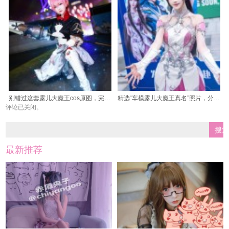
别错过这套露儿大魔王cos原图，完美展现经典角色
精选“车模露儿大魔王真名”照片，分享给大家
评论已关闭。
最新推荐