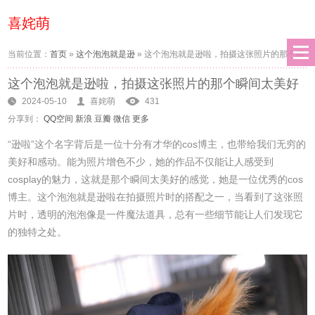
喜姹萌
当前位置：
首页
»
这个泡泡就是逊
»
这个泡泡就是逊啦，拍摄这张照片的那个瞬
这个泡泡就是逊啦，拍摄这张照片的那个瞬间太美好
间太美好
2024-05-10
喜姹萌
431
分享到：
QQ空间
新浪
豆瓣
微信
更多
“逊啦”这个名字背后是一位十分有才华的cos博主，也带给我们无穷的
美好和感动。能为照片增色不少，她的作品不仅能让人感受到
cosplay的魅力，这就是那个瞬间太美好的感觉，她是一位优秀的cos
博主。这个泡泡就是逊啦在拍摄照片时的搭配之一，当看到了这张照
片时，透明的泡泡像是一件魔法道具，总有一些细节能让人们发现它
的独特之处。