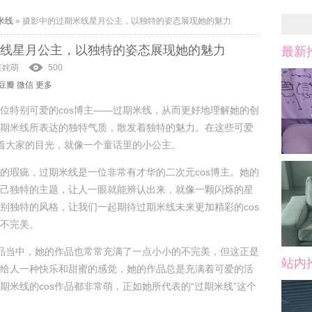
米线
»
摄影中的过期米线星月公主，以独特的姿态展现她的魅力
线星月公主，以独特的姿态展现她的魅力
最新
喜姹萌
500
豆瓣
微信
更多
位特别可爱的cos博主——过期米线，从而更好地理解她的创
期米线所表达的独特气质，散发着独特的魅力。在这些可爱
引着大家的目光，就像一个童话里的小公主。
的瑕疵，过期米线是一位非常有才华的二次元cos博主。她的
己独特的主题，让人一眼就能辨认出来，就像一颗闪烁的星
别独特的风格，让我们一起期待过期米线未来更加精彩的cos
不完美。
作品当中，她的作品也常常充满了一点小小的不完美，但这正是
站内
给人一种快乐和甜蜜的感觉，她的作品总是充满着可爱的活
期米线的cos作品都非常萌，正如她所代表的“过期米线”这个