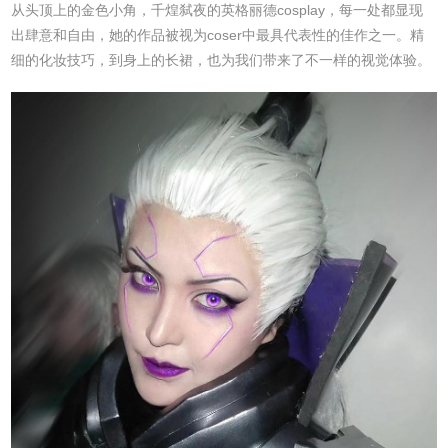
从头顶上的金色小角，千煌弑夜的英格丽德cosplay，每一处都显现
出肆意和自由，她的作品被视为coser中最具代表性的佳作之一。精
细的化妆技巧，到身上的长裙，也为我们带来了不一样的视觉体验。