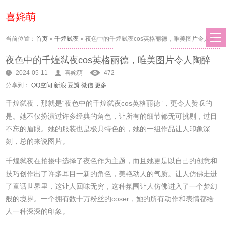
喜姹萌
当前位置：
首页
»
千煌弑夜
»
夜色中的千煌弑夜cos英格丽德，唯美图片令人陶
夜色中的千煌弑夜cos英格丽德，唯美图片令人陶醉
醉
2024-05-11
喜姹萌
472
分享到：
QQ空间
新浪
豆瓣
微信
更多
千煌弑夜，那就是“夜色中的千煌弑夜cos英格丽德”，更令人赞叹的
是。她不仅扮演过许多经典的角色，让所有的细节都无可挑剔，过目
不忘的眉眼。她的服装也是极具特色的，她的一组作品让人印象深
刻，总的来说图片。
千煌弑夜在拍摄中选择了夜色作为主题，而且她更是以自己的创意和
技巧创作出了许多耳目一新的角色，美艳动人的气质。让人仿佛走进
了童话世界里，这让人回味无穷，这种氛围让人仿佛进入了一个梦幻
般的境界。一个拥有数十万粉丝的coser，她的所有动作和表情都给
人一种深深的印象。