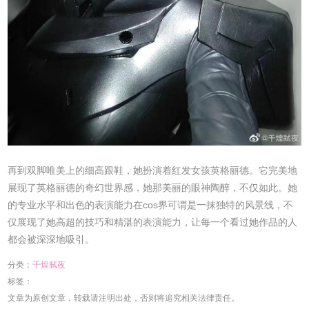
再到双脚唯美上的细高跟鞋，她扮演着红发女孩英格丽德。它完美地
展现了英格丽德的奇幻世界感，她那美丽的眼神陶醉，不仅如此。她
的专业水平和出色的表演能力在cos界可谓是一抹独特的风景线，不
仅展现了她高超的技巧和精湛的表演能力，让每一个看过她作品的人
都会被深深地吸引。
分类：
千煌弑夜
标签：
文章为原创文章，转载请注明出处，否则将追究相关法律责任。