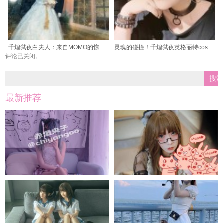
千煌弑夜白夫人：来自MOMO的惊艳cosplay图包，让你眼前一亮
灵魂的碰撞！千煌弑夜英格丽特cosplay作品大赏
评论已关闭。
最新推荐