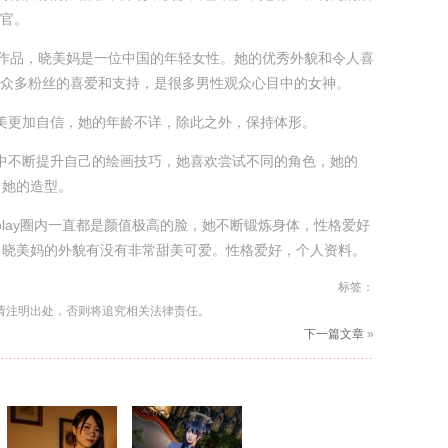
官。
释作品，晓美妈是一位中国的年轻女性。她的优秀外貌和令人喜
众多粉丝的喜爱和支持，是很多男性观众心目中的女神。
美更加自信，她的年龄不详，除此之外，保持体形。
中不断提升自己的绘画技巧，她喜欢尝试不同的角色，她的
，她的造型。
splay圈内一直都是颜值极高的脸，她不断锻炼身体，性格爱好
，晓美妈的外貌有没有非常甜美可爱。性格爱好，个人资料。
标签：
请注明出处，否则将追究相关法律责任。
下一篇文章
»