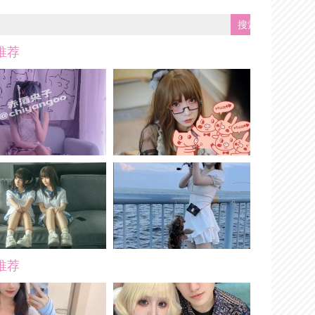
推荐
推荐