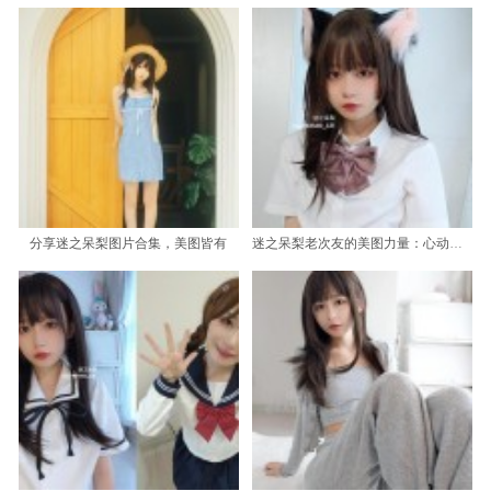
分享迷之呆梨图片合集，美图皆有
迷之呆梨老次友的美图力量：心动不如赏图