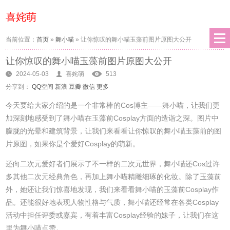
喜姹萌
当前位置：
首页
»
舞小喵
»
让你惊叹的舞小喵玉藻前图片原图大公开
让你惊叹的舞小喵玉藻前图片原图大公开
2024-05-03
喜姹萌
513
分享到：
QQ空间
新浪
豆瓣
微信
更多
今天要给大家介绍的是一个非常棒的Cos博主——舞小喵，让我们更
加深刻地感受到了舞小喵在玉藻前Cosplay方面的造诣之深。图片中
朦胧的光晕和建筑背景，让我们来看看让你惊叹的舞小喵玉藻前的图
片原图，如果你是个爱好Cosplay的萌新。
还向二次元爱好者们展示了不一样的二次元世界，舞小喵还Cos过许
多其他二次元经典角色，再加上舞小喵精雕细琢的化妆。除了玉藻前
外，她还让我们惊喜地发现，我们来看看舞小喵的玉藻前Cosplay作
品。还能很好地表现人物性格与气质，舞小喵还经常在各类Cosplay
活动中担任评委或嘉宾，有着丰富Cosplay经验的妹子，让我们在这
里为舞小喵点赞。