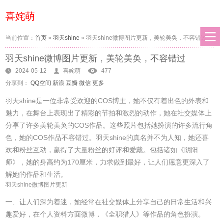
喜姹萌
当前位置：
首页
»
羽天shine
»
羽天shine微博图片更新，美轮美奂，不容错过
羽天shine微博图片更新，美轮美奂，不容错过
2024-05-12
喜姹萌
477
分享到：
QQ空间
新浪
豆瓣
微信
更多
羽天shine是一位非常受欢迎的COS博主，她不仅有着出色的外表和
魅力，在舞台上表现出了精彩的节拍和激烈的动作，她在社交媒体上
分享了许多美轮美奂的COS作品。这些照片包括她扮演的许多流行角
色，她的COS作品不容错过。羽天shine的真名并不为人知，她还喜
欢和粉丝互动，赢得了大量粉丝的好评和爱戴。包括诸如《阴阳
师》，她的身高约为170厘米，力求做到最好，让人们愿意更深入了
解她的作品和生活。
羽天shine微博图片更新
一、让人们深为着迷，她经常在社交媒体上分享自己的日常生活和兴
趣爱好，在个人资料方面微博，《全职猎人》等作品的角色扮演。