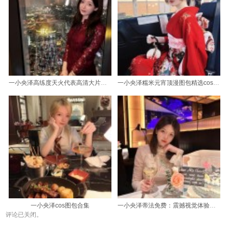
一小央泽高练度天火代表高清大片，演绎视觉盛宴
一小央泽糯米元宵顶漫图包精选cos风格多样，打造最完美的角色扮演体验
一小央泽cos图包合集
一小央泽蒂法免费：震撼视觉体验的超清美图奉上
评论已关闭。