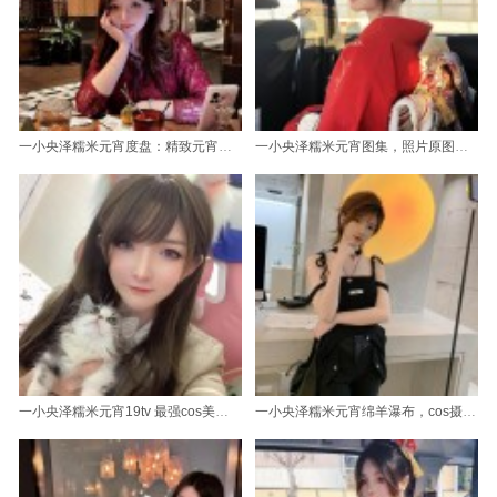
一小央泽糯米元宵度盘：精致元宵节套图汇聚
一小央泽糯米元宵图集，照片原图大放送
一小央泽糯米元宵19tv 最强cos美图总汇
一小央泽糯米元宵绵羊瀑布，cos摄影原创作品绝美推荐。