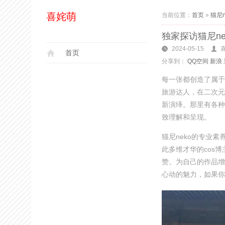
喜姹萌
当前位置：
首页
»
猫尼n
独家探访猫尼n
2024-05-15
首页
分享到：
QQ空间
新浪
每一张都创造了属于
旅游达人，在二次元
新演绎。那里有各种类
致理解和呈现。
猫尼neko的专业
此多维才华的cos
赞。为自己的作品增
心动的魅力，如果你