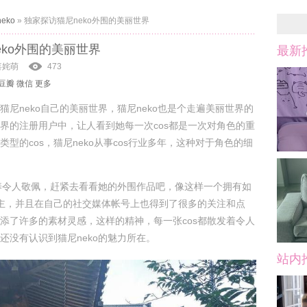
eko
»
独家探访猫尼neko外围的美丽世界
eko外围的美丽世界
最新
喜姹萌
473
豆瓣
微信
更多
猫尼neko自己的美丽世界，猫尼neko也是个走遍美丽世界的
界的注册用户中，让人看到她每一次cos都是一次对角色的重
型的cos，猫尼neko从事cos行业多年，这种对于角色的细
素养令人敬佩，赶紧去看看她的外围作品吧，像这样一个拥有如
博主，并且在自己的社交媒体帐号上也得到了很多的关注和点
添了许多的素材灵感，这样的精神，每一张cos都散发着令人
还没有认识到猫尼neko的魅力所在。
站内