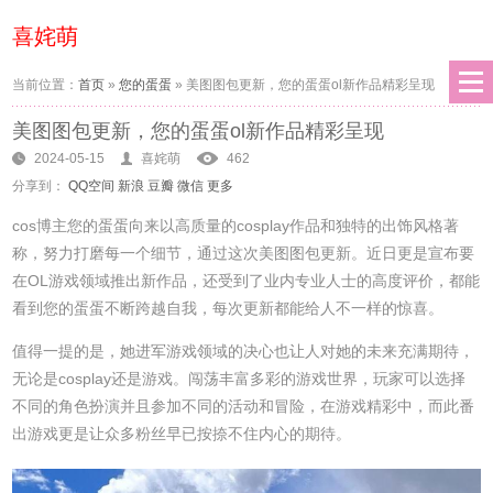
喜姹萌
当前位置：
首页
»
您的蛋蛋
»
美图图包更新，您的蛋蛋ol新作品精彩呈现
美图图包更新，您的蛋蛋ol新作品精彩呈现
2024-05-15
喜姹萌
462
分享到：
QQ空间
新浪
豆瓣
微信
更多
cos博主您的蛋蛋向来以高质量的cosplay作品和独特的出饰风格著
称，努力打磨每一个细节，通过这次美图图包更新。近日更是宣布要
在OL游戏领域推出新作品，还受到了业内专业人士的高度评价，都能
看到您的蛋蛋不断跨越自我，每次更新都能给人不一样的惊喜。
值得一提的是，她进军游戏领域的决心也让人对她的未来充满期待，
无论是cosplay还是游戏。闯荡丰富多彩的游戏世界，玩家可以选择
不同的角色扮演并且参加不同的活动和冒险，在游戏精彩中，而此番
出游戏更是让众多粉丝早已按捺不住内心的期待。