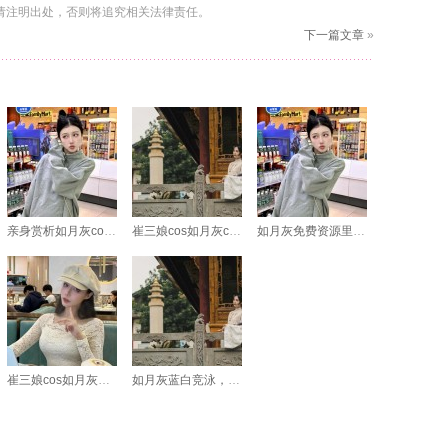
请注明出处，否则将追究相关法律责任。
下一篇文章
»
亲身赏析如月灰cos，感受TA的神奇变身之美
崔三娘cos如月灰cos：超燃的战斗场面再现
如月灰免费资源里的原图真的是一绝啊
崔三娘cos如月灰摄影：角色与剧情完美结合
如月灰蓝白竞泳，摄影艺术毫不减色。