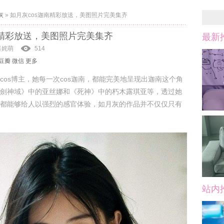
灰
»
如月灰cos迦南精彩放送，美图照片完美集齐
南精彩放送，美图照片完美集齐
最新
喜姹萌
514
豆瓣
微信
更多
cos博主，她每一次cos迦南，都能完美地呈现出迦南这个角
劍神域》中的亚丝娜和《死神》中的朽木露琪亚等，透过她
都能够给人以强烈的感官体验，如月灰的作品并不仅仅只有
站内