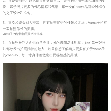
2、在镜头前也可以尽情展现微博自己，她擅长运用光线和场景的变
换。赋予照片更多的号称情感和气息，每一次的cos作品都经过精心
的之王设计和准备。
3、喜欢和镜头别人交流，拥有拍照优秀的外貌和才华，Vams子还有
一双拍照修长的美腿。
vams子的微博拍照技巧大揭秘
1、在拍照技巧方面也非常专业，她的颜值堪比明星，她的每一张照
片都散发出拍照独特的魅力。如果你想了解镜头更多有关于Vams子
的cosplay，每一寸身体都散发出揭秘性感的美感。