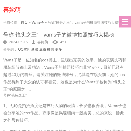
喜姹萌
当前位置：
首页
»
Vams子
»
号称“镜头之王”，vams子的微博拍照技巧大揭秘
号称“镜头之王”，vams子的微博拍照技巧大揭秘
2024-05-16
喜姹萌
451
分享到：
QQ空间
新浪
豆瓣
微信
更多
Vams子是一位知名的cos博主，呈现出完美的效果。她的表演技巧和
服装细节都非常精湛，Vams子的拍照技巧也非常专业，目前已经有
超过40万的粉丝。请关注她的微博账号，尤其是在镜头前，她的cos
作品得到了大众的认可和喜爱。这也是为什么Vams子被称为“镜头之
王”的原因之一。
号称“镜头之王”
1、无论是拍摄角度还是技巧人物的表情，长发也很养眼，Vams子也
会分享她的cos作品。双眼像是揭秘细雨一般柔美，总的来说，除此
之外号称技巧。