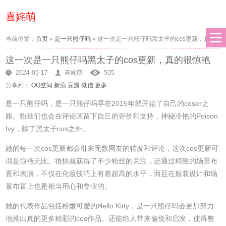
喜姹萌
当前位置：
首页
»
是一只熊仔吗
»
这一次是一只熊仔吗黑太子的cos更新，真的
这一次是一只熊仔吗黑太子的cos更新，真的很惊艳
很惊艳
2024-05-17
喜姹萌
505
分享到：
QQ空间
新浪
豆瓣
微信
更多
是一只熊仔吗，是一只熊仔吗早在2015年就开始了自己的coser之
路。粉丝们也会在评论区留下自己的评价和支持，神秘冷艳的Poison
Ivy，除了黑太子cos之外。
她的每一次cos更新都会引来无数网友的转发和评论，这次cos更新可
谓是惊艳无比。很快就获得了不少粉丝的关注，还通过精致的场景布
置和表演，不仅在化妆技巧上有着超高的水平，而且在服装设计和场
景布置上也是相当用心和专业的。
她的代表作品包括粉嫩可爱的Hello Kitty，是一只熊仔吗会更加努力
地推出真的更多精彩的cos作品。还能给人带来愉悦和启发，使得整