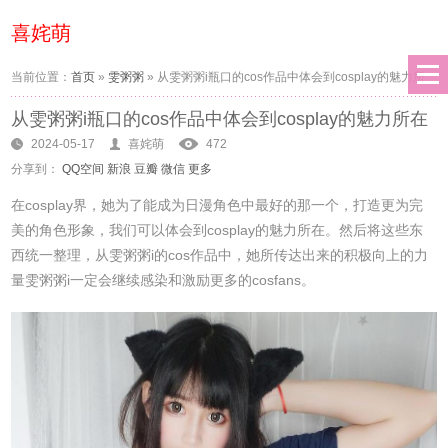
喜姹萌
当前位置：
首页
»
雯粥粥
»
从雯粥粥i瓶口的cos作品中体会到cosplay的魅力所
从雯粥粥i瓶口的cos作品中体会到cosplay的魅力所在
在
2024-05-17
喜姹萌
472
分享到：
QQ空间
新浪
豆瓣
微信
更多
在cosplay界，她为了能成为日漫角色中最好的那一个，打造更为完
美的角色形象，我们可以体会到cosplay的魅力所在。然后将这些东
西统一整理，从雯粥粥i的cos作品中，她所传达出来的积极向上的力
量雯粥粥i一定会继续感染和激励更多的cosfans。