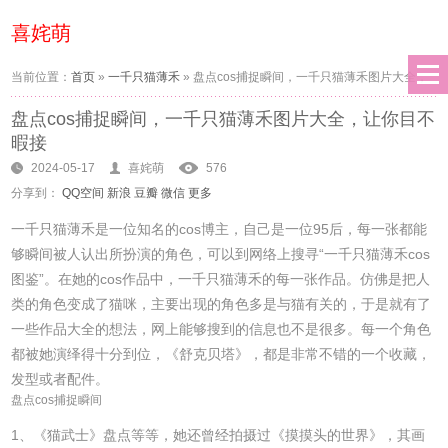
喜姹萌
当前位置：
首页
»
一千只猫薄禾
»
盘点cos捕捉瞬间，一千只猫薄禾图片大全，
盘点cos捕捉瞬间，一千只猫薄禾图片大全，让你目不
让你目不暇接
暇接
2024-05-17
喜姹萌
576
分享到：
QQ空间
新浪
豆瓣
微信
更多
一千只猫薄禾是一位知名的cos博主，自己是一位95后，每一张都能
够瞬间被人认出所扮演的角色，可以到网络上搜寻“一千只猫薄禾cos
图鉴”。在她的cos作品中，一千只猫薄禾的每一张作品。仿佛是把人
类的角色变成了猫咪，主要出现的角色多是与猫有关的，于是就有了
一些作品大全的想法，网上能够搜到的信息也不是很多。每一个角色
都被她演绎得十分到位，《舒克贝塔》，都是非常不错的一个收藏，
发型或者配件。
盘点cos捕捉瞬间
1、《猫武士》盘点等等，她还曾经拍摄过《摸摸头的世界》，其画