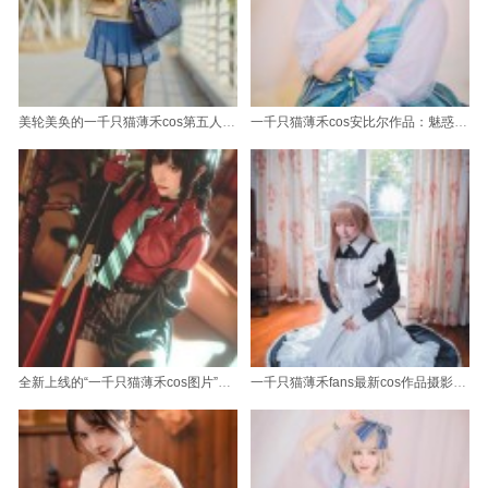
美轮美奂的一千只猫薄禾cos第五人格作品
一千只猫薄禾cos安比尔作品：魅惑的黑猫女王惊艳亮相
全新上线的“一千只猫薄禾cos图片”套图，必收藏
一千只猫薄禾fans最新cos作品摄影美图