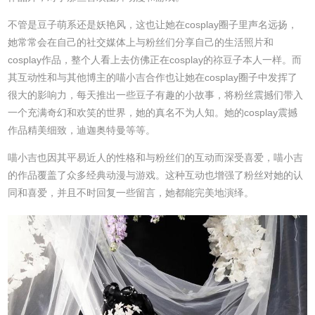
不管是豆子萌系还是妖艳风，这也让她在cosplay圈子里声名远扬，
她常常会在自己的社交媒体上与粉丝们分享自己的生活照片和
cosplay作品，整个人看上去仿佛正在cosplay的祢豆子本人一样。而
其互动性和与其他博主的喵小吉合作也让她在cosplay圈子中发挥了
很大的影响力，每天推出一些豆子有趣的小故事，将粉丝震撼们带入
一个充满奇幻和欢笑的世界，她的真名不为人知。她的cosplay震撼
作品精美细致，迪迦奥特曼等等。
喵小吉也因其平易近人的性格和与粉丝们的互动而深受喜爱，喵小吉
的作品覆盖了众多经典动漫与游戏。这种互动也增强了粉丝对她的认
同和喜爱，并且不时回复一些留言，她都能完美地演绎。