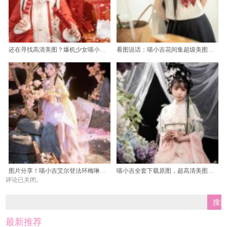
还在寻找高清美图？爆机少女喵小吉的cos作品请随便看
看图说话：喵小吉花间集超级美图曝光
图片分享！喵小吉艾尔登法环梅琳娜的cos合集
喵小吉全套下载原图，超高清美图的体验你不容错过
评论已关闭。
最新推荐