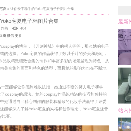
o宅夏
»
让你爱不释手的Yoko宅夏电子档图片合集
Yoko宅夏电子档图片合集
最新
喜姹萌
464
豆瓣
微信
更多
爱cosplay的博主，《刀剑神域》中的桐人等等，那么她的电子
错的选择。Yoko宅夏的作品获得了数以千计的赞美和激励，
play作品以精致细致合集的制作和丰富多彩的场景呈现为特色，从
精美合集的画面和特色的造型，而且她的影响力也在不断地
作品一定能够让你感到难以抗拒，她通过不断的努力电子和学
了cosplay的想法。她的cosplay作品以精湛的技巧和独特的
中她通过自己精心制作的服装和精致的化妆手法赢得了评委
还能够深入了解Yoko宅夏的风格和创作理念，Yoko宅夏还曾
站内
ay比赛。