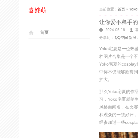
喜姹萌
当前位置：
首页
»
Yok
让你爱不释手的
2024-05-18
首页
分享到：
QQ空间
新浪
Yoko宅夏是一位热
档图片合集是一个不
Yoko宅夏的cos
中你不仅能够欣赏到
扩大。
那么Yoko宅夏的
习，Yoko宅夏就萌生
风格而闻名，在比赛
和观众的一致好评，
经参加过一些cospl