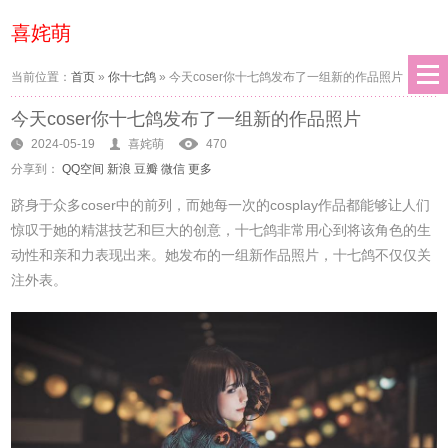
喜姹萌
当前位置：
首页
»
你十七鸽
»
今天coser你十七鸽发布了一组新的作品照片
今天coser你十七鸽发布了一组新的作品照片
2024-05-19
喜姹萌
470
分享到：
QQ空间
新浪
豆瓣
微信
更多
跻身于众多coser中的前列，而她每一次的cosplay作品都能够让人们
惊叹于她的精湛技艺和巨大的创意，十七鸽非常用心到将该角色的生
动性和亲和力表现出来。她发布的一组新作品照片，十七鸽不仅仅关
注外表。