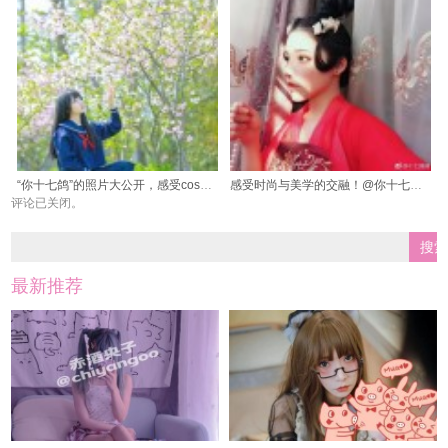
“你十七鸽”的照片大公开，感受cos之美
感受时尚与美学的交融！@你十七鸽的照片作品合集
评论已关闭。
最新推荐