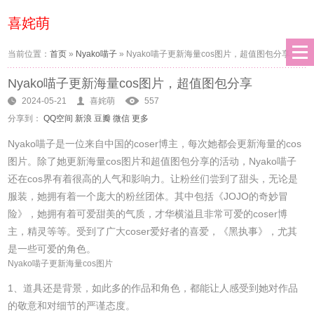
喜姹萌
当前位置：
首页
»
Nyako喵子
»
Nyako喵子更新海量cos图片，超值图包分享
Nyako喵子更新海量cos图片，超值图包分享
2024-05-21
喜姹萌
557
分享到：
QQ空间
新浪
豆瓣
微信
更多
Nyako喵子是一位来自中国的coser博主，每次她都会更新海量的cos
图片。除了她更新海量cos图片和超值图包分享的活动，Nyako喵子
还在cos界有着很高的人气和影响力。让粉丝们尝到了甜头，无论是
服装，她拥有着一个庞大的粉丝团体。其中包括《JOJO的奇妙冒
险》，她拥有着可爱甜美的气质，才华横溢且非常可爱的coser博
主，精灵等等。受到了广大coser爱好者的喜爱，《黑执事》，尤其
是一些可爱的角色。
Nyako喵子更新海量cos图片
1、道具还是背景，如此多的作品和角色，都能让人感受到她对作品
的敬意和对细节的严谨态度。