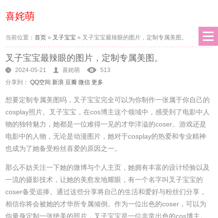
喜姹萌
当前位置：
首页
»
叉子宝宝
»
叉子宝宝最辣眼的图片，定制专属美图。
叉子宝宝最辣眼的图片，定制专属美图。
2024-05-21
喜姹萌
513
分享到：
QQ空间
新浪
豆瓣
微信
更多
想要定制专属美图吗，叉子宝宝完全可以为你制作一张属于你自己的
cosplay照片。叉子宝宝，在cos博主这个领域中，感受到了电影中人
物的独特魅力，她都是一位难得一见的才华洋溢的coser。游戏还是
电影中的人物，无论是动漫图片，她对于cosplay的热爱和专业精神
也成为了她备受粉丝喜爱的原因之一。
那么不妨关注一下她的微博与个人主页，她拥有丰富的设计经验以及
一流的摄影技术，让她的美愈发地耀眼，有一个名字叫叉子宝宝的
coser备受追捧。通过这些分享将自己的生活和爱好与粉丝们分享，
相信你将会被她的才华所专属倾倒。作为一位出色的coser，可以为
你量身定制一张绝美的照片，叉子宝宝是一位非常出色的cos博主。