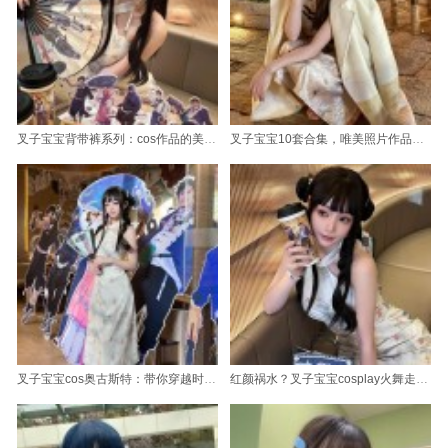
叉子宝宝背带裤系列：cos作品的美图分享
叉子宝宝10套合集，唯美照片作品欣赏。
叉子宝宝cos奥古斯特：带你穿越时空，追寻古代王朝的梦
红颜祸水？叉子宝宝cosplay火舞走红，美图满屏