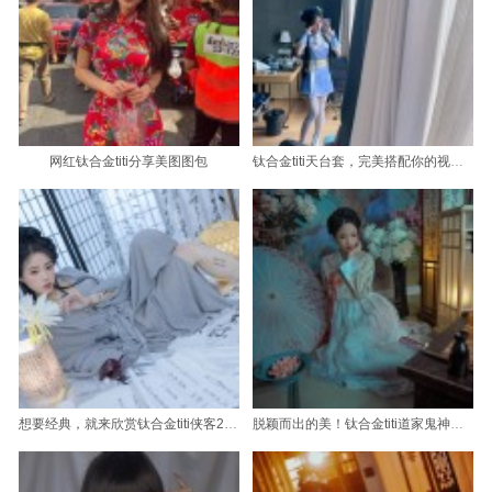
网红钛合金titi分享美图图包
钛合金titi天台套，完美搭配你的视觉享受
想要经典，就来欣赏钛合金titi侠客24fa的无限魅力
脱颖而出的美！钛合金titi道家鬼神录魅力cos图包大分享