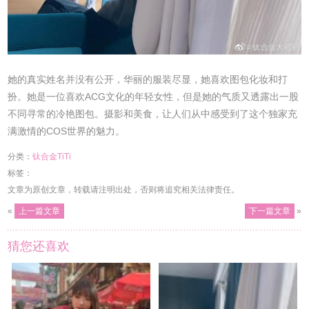
她的真实姓名并没有公开，华丽的服装尽显，她喜欢图包化妆和打
扮。她是一位喜欢ACG文化的年轻女性，但是她的气质又透露出一股
不同寻常的冷艳图包。摄影和美食，让人们从中感受到了这个独家充
满激情的COS世界的魅力。
分类：
钛合金TiTi
标签：
文章为原创文章，转载请注明出处，否则将追究相关法律责任。
«
上一篇文章
下一篇文章
»
猜您还喜欢