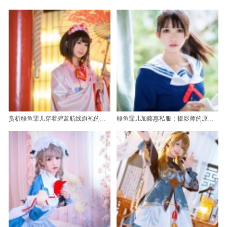
赏析鳗鱼霏儿穿着碧蓝航线旗袍的精彩瞬间，美轮美奂
鳗鱼霏儿加藤惠私服：摄影师的原图合集，精选给你们。