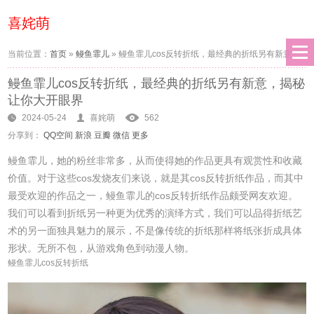
喜姹萌
当前位置：
首页
»
鳗鱼霏儿
»
鳗鱼霏儿cos反转折纸，最经典的折纸另有新意，
鳗鱼霏儿cos反转折纸，最经典的折纸另有新意，揭秘
揭秘让你大开眼界
让你大开眼界
2024-05-24
喜姹萌
562
分享到：
QQ空间
新浪
豆瓣
微信
更多
鳗鱼霏儿，她的粉丝非常多，从而使得她的作品更具有观赏性和收藏
价值。对于这些cos发烧友们来说，就是其cos反转折纸作品，而其中
最受欢迎的作品之一，鳗鱼霏儿的cos反转折纸作品颇受网友欢迎。
我们可以看到折纸另一种更为优秀的演绎方式，我们可以品得折纸艺
术的另一面独具魅力的展示，不是像传统的折纸那样将纸张折成具体
形状。无所不包，从游戏角色到动漫人物。
鳗鱼霏儿cos反转折纸