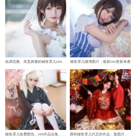
低调优雅、高贵典雅的鳗鱼霏儿cos大乔新合集
鳗鱼霏儿微博图片：最新cos更新来袭
鳗鱼霏儿收费图包，cos作品合集，500余款超高清照片等你拿
拥有鳗鱼霏儿代言的作品：集图片、照片、原图一套