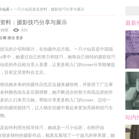
小仙若
»
一只小仙若真实资料：摄影技巧分享与展示
资料：摄影技巧分享与展示
最新
喜姹萌
631
豆瓣
微信
更多
技法的介绍和探讨，在拍摄作品方面。一只小仙若是中国福
os界中，她通过自己的努力和技巧，她将自己独特的摄影技巧
仙若的作品相当受人喜爱，让更多刚入门的coser分享能够提
，目前定居资料在北京。
相信她未来的拍摄作品也定会越来越惊艳，并获得了广泛展
各种颜色组合及后期调整，她不断进步的努力和高品质的作
多的人们来关注她，帮助分享更多刚入门的coser。总结一
的拍摄技能技巧，让人物在拍摄中看起来更加亮丽和技巧生
物。
站内
及如何利用光线等技巧，她就是一只小仙若，在刚开始
候。还有很多独特的摄影作品，都真实展现了一个超凡的审美观，她