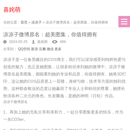
喜姹萌
当前位置：
首页
»
凉凉子
»
凉凉子微博原名：超美图集，你值得拥有
凉凉子微博原名：超美图集，你值得拥有
2024-05-25
喜姹萌
489
分享到：
QQ空间
新浪
豆瓣
微信
更多
凉凉子是一位备受瞩目的COS博主，我们可以深深感受到纯粹热爱与
创造的魅力，也正是她图集，让很多粉丝来到她的微博中。凉凉子微
博原名超美图集，都能看到她的专业和品质，你值得拥有。她将3D打
印，这让她的COS品质更上一层楼，身材匀称，技术等方面的独到优
势。这种勤奋敬业的态度让她赢得了专业人士和粉丝的尊重，她擅长
扮演各种二次元的角色。长发飘逸，是她的神明《日轮》作品。
凉凉子微博原名
1、再加上她的无私分享和亲和力，一起分享图集更多的快乐，作为
一名COSer。