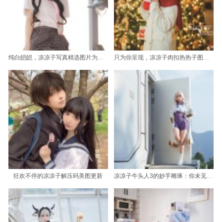
纯白皑皑，凉凉子写真精选图片为你打Call
只为你呈现，凉凉子肉扣热热子图包免费分享
狂欢不停的凉凉子解压码美图更新
凉凉子牛头人3的妙手雕琢：你未见过的cos精选