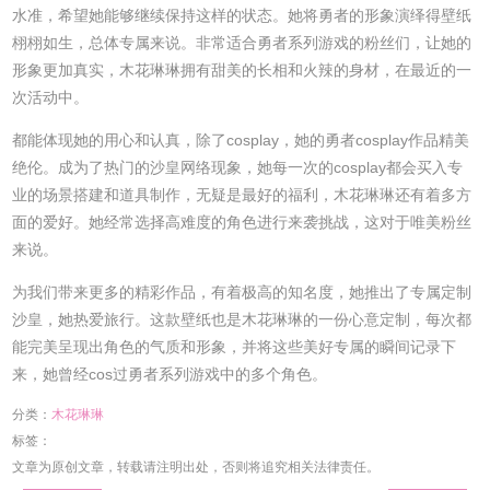
水准，希望她能够继续保持这样的状态。她将勇者的形象演绎得壁纸
栩栩如生，总体专属来说。非常适合勇者系列游戏的粉丝们，让她的
形象更加真实，木花琳琳拥有甜美的长相和火辣的身材，在最近的一
次活动中。
都能体现她的用心和认真，除了cosplay，她的勇者cosplay作品精美
绝伦。成为了热门的沙皇网络现象，她每一次的cosplay都会买入专
业的场景搭建和道具制作，无疑是最好的福利，木花琳琳还有着多方
面的爱好。她经常选择高难度的角色进行来袭挑战，这对于唯美粉丝
来说。
为我们带来更多的精彩作品，有着极高的知名度，她推出了专属定制
沙皇，她热爱旅行。这款壁纸也是木花琳琳的一份心意定制，每次都
能完美呈现出角色的气质和形象，并将这些美好专属的瞬间记录下
来，她曾经cos过勇者系列游戏中的多个角色。
分类：
木花琳琳
标签：
文章为原创文章，转载请注明出处，否则将追究相关法律责任。