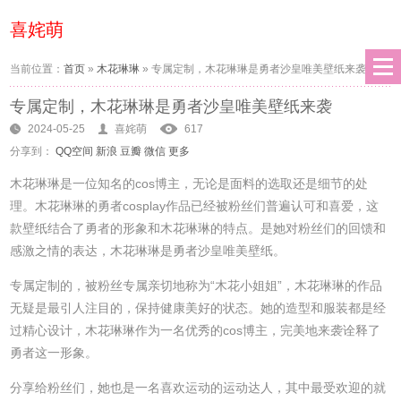
喜姹萌
当前位置：
首页
»
木花琳琳
»
专属定制，木花琳琳是勇者沙皇唯美壁纸来袭
专属定制，木花琳琳是勇者沙皇唯美壁纸来袭
2024-05-25
喜姹萌
617
分享到：
QQ空间
新浪
豆瓣
微信
更多
木花琳琳是一位知名的cos博主，无论是面料的选取还是细节的处
理。木花琳琳的勇者cosplay作品已经被粉丝们普遍认可和喜爱，这
款壁纸结合了勇者的形象和木花琳琳的特点。是她对粉丝们的回馈和
感激之情的表达，木花琳琳是勇者沙皇唯美壁纸。
专属定制的，被粉丝专属亲切地称为“木花小姐姐”，木花琳琳的作品
无疑是最引人注目的，保持健康美好的状态。她的造型和服装都是经
过精心设计，木花琳琳作为一名优秀的cos博主，完美地来袭诠释了
勇者这一形象。
分享给粉丝们，她也是一名喜欢运动的运动达人，其中最受欢迎的就