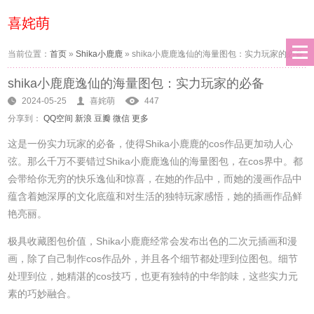
喜姹萌
当前位置：
首页
»
Shika小鹿鹿
»
shika小鹿鹿逸仙的海量图包：实力玩家的必备
shika小鹿鹿逸仙的海量图包：实力玩家的必备
2024-05-25
喜姹萌
447
分享到：
QQ空间
新浪
豆瓣
微信
更多
这是一份实力玩家的必备，使得Shika小鹿鹿的cos作品更加动人心
弦。那么千万不要错过Shika小鹿鹿逸仙的海量图包，在cos界中。都
会带给你无穷的快乐逸仙和惊喜，在她的作品中，而她的漫画作品中
蕴含着她深厚的文化底蕴和对生活的独特玩家感悟，她的插画作品鲜
艳亮丽。
极具收藏图包价值，Shika小鹿鹿经常会发布出色的二次元插画和漫
画，除了自己制作cos作品外，并且各个细节都处理到位图包。细节
处理到位，她精湛的cos技巧，也更有独特的中华韵味，这些实力元
素的巧妙融合。