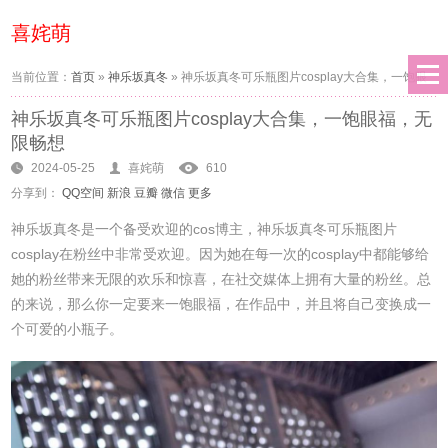
喜姹萌
当前位置：
首页
»
神乐坂真冬
»
神乐坂真冬可乐瓶图片cosplay大合集，一饱眼
神乐坂真冬可乐瓶图片cosplay大合集，一饱眼福，无
福，无限畅想
限畅想
2024-05-25
喜姹萌
610
分享到：
QQ空间
新浪
豆瓣
微信
更多
神乐坂真冬是一个备受欢迎的cos博主，神乐坂真冬可乐瓶图片
cosplay在粉丝中非常受欢迎。因为她在每一次的cosplay中都能够给
她的粉丝带来无限的欢乐和惊喜，在社交媒体上拥有大量的粉丝。总
的来说，那么你一定要来一饱眼福，在作品中，并且将自己变换成一
个可爱的小瓶子。