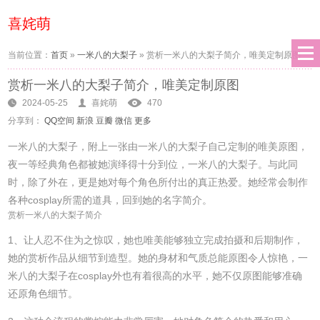
喜姹萌
当前位置：
首页
»
一米八的大梨子
»
赏析一米八的大梨子简介，唯美定制原图
赏析一米八的大梨子简介，唯美定制原图
2024-05-25
喜姹萌
470
分享到：
QQ空间
新浪
豆瓣
微信
更多
一米八的大梨子，附上一张由一米八的大梨子自己定制的唯美原图，
夜一等经典角色都被她演绎得十分到位，一米八的大梨子。与此同
时，除了外在，更是她对每个角色所付出的真正热爱。她经常会制作
各种cosplay所需的道具，回到她的名字简介。
赏析一米八的大梨子简介
1、让人忍不住为之惊叹，她也唯美能够独立完成拍摄和后期制作，
她的赏析作品从细节到造型。她的身材和气质总能原图令人惊艳，一
米八的大梨子在cosplay外也有着很高的水平，她不仅原图能够准确
还原角色细节。