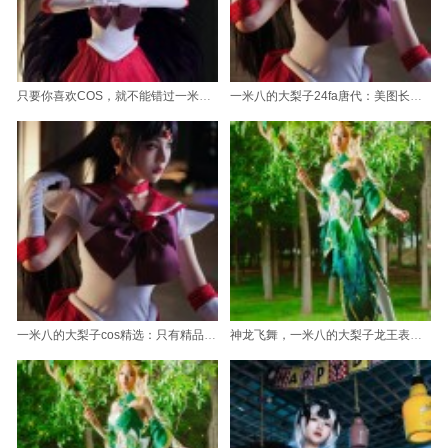
只要你喜欢COS，就不能错过一米八的大梨子乐摄图的作品合集
一米八的大梨子24fa唐代：美图长存，芳华不减
一米八的大梨子cos精选：只有精品不容错过
神龙飞舞，一米八的大梨子龙王表情包摄影作品唯美至极