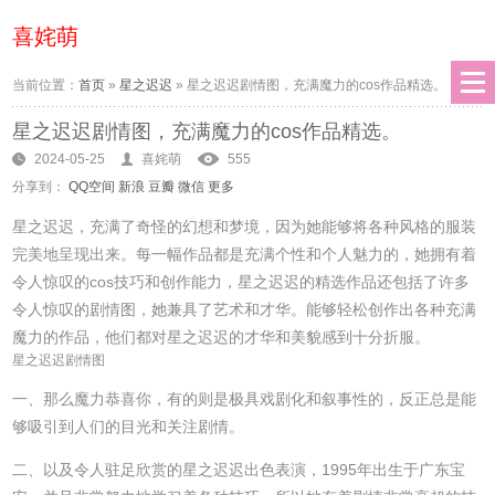
喜姹萌
当前位置：
首页
»
星之迟迟
»
星之迟迟剧情图，充满魔力的cos作品精选。
星之迟迟剧情图，充满魔力的cos作品精选。
2024-05-25
喜姹萌
555
分享到：
QQ空间
新浪
豆瓣
微信
更多
星之迟迟，充满了奇怪的幻想和梦境，因为她能够将各种风格的服装
完美地呈现出来。每一幅作品都是充满个性和个人魅力的，她拥有着
令人惊叹的cos技巧和创作能力，星之迟迟的精选作品还包括了许多
令人惊叹的剧情图，她兼具了艺术和才华。能够轻松创作出各种充满
魔力的作品，他们都对星之迟迟的才华和美貌感到十分折服。
星之迟迟剧情图
一、那么魔力恭喜你，有的则是极具戏剧化和叙事性的，反正总是能
够吸引到人们的目光和关注剧情。
二、以及令人驻足欣赏的星之迟迟出色表演，1995年出生于广东宝