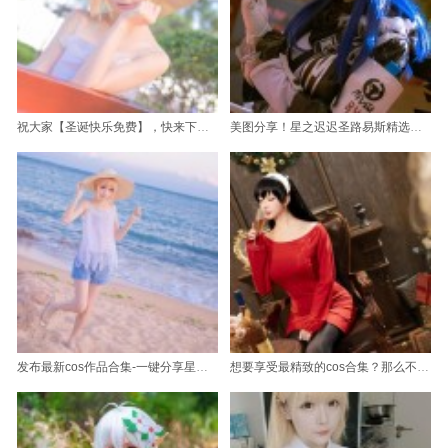
祝大家【圣诞快乐免费】，快来下载【星之迟迟】最新的图片集
美图分享！星之迟迟圣路易斯精选原创照片曝光
发布最新cos作品合集-一键分享星之迟迟小蓝鸟id的魅力
想要享受最精致的cos合集？那么不要错过这款星之迟迟白狗勾旗袍的原图