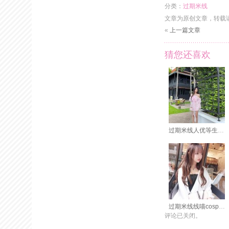
分类：
过期米线
文章为原创文章，转载
«
上一篇文章
猜您还喜欢
过期米线人优等生：摄影师拍下的cos原图，每一张都是艺术品
过期米线线喵cosplay图包震撼上线
评论已关闭。