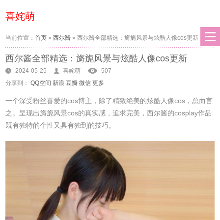
喜姹萌
当前位置：
首页
»
西尔酱
»
西尔酱全部精选：旖旎风景与炫酷人像cos更新
西尔酱全部精选：旖旎风景与炫酷人像cos更新
2024-05-25
喜姹萌
507
分享到：
QQ空间
新浪
豆瓣
微信
更多
一个深受粉丝喜爱的cos博主，除了精致绝美的炫酷人像cos，总而言
之。呈现出旖旎风景cos的真实感，追求完美，西尔酱的cosplay作品
既有独特的个性又具有独到的技巧。