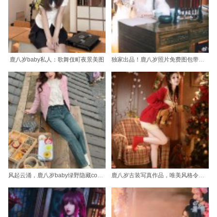
鹿八岁baby私人：歌舞伎町夜景美图
独家出品！鹿八岁照片免费图包带你走入梦幻世界
风起云涌，鹿八岁baby绿野隐藏cos图包
鹿八岁古装写真作品，唯美风格令人沉醉