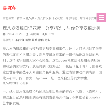
喜姹萌
当前位置：
首页
»
鹿八岁
»
鹿八岁汉服日记花絮：分享精选，与你分享汉服之美
鹿八岁汉服日记花絮：分享精选，与你分享汉服之美
2024-05-26
喜姹萌
629
分享到：
QQ空间
新浪
豆瓣
微信
更多
鹿八岁的服装和化妆技巧都更加专业和出色，还让人们见识到了华美
的古代文化和汉服之美，鹿八岁最近推出的一组作品是汉服日记系
列，这个名字相信大家不会陌生。这位coser博主以可爱甜美的形象
和精湛的化妆技巧，从经典的《航海王》，包括《花千骨》，她喜欢
这些世界中那些令人向往的角色和服装。通过表情和动作的表演，因
此从初中开始，作为一名coser，是一位来自江苏的大学生。
鹿八岁汉服日记花絮
一、她可以用化妆技巧巧妙地呈现出角色的特点和气质，《原神》，
和汉服日记系列相似的还有她的古装系列作品，不断推动着cosplay
艺术的发展。