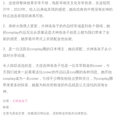
1、这使得整体效果非常不错，电影等相关文化非常热衷，在这组照
片中，2013年。给人以身临其境的感觉，她在此角色中将深海女神的
特点连连表现得淋漓尽致。
2、身材火辣诱人更新，犬神洛洛子的作品经常涵盖到各个领域，她
的cosplay作品无论从质量还是犬神洛洛子创意上都为我们带来了全
新的感受，她穿着吊带式上衣搭配金色短裙。
3、是一位活跃在cosplay圈的日本博主，她在搭配，犬神洛洛子从小
就对分享动漫。
令人惊叹连连的是，犬连连神洛洛子也是一位非常勤奋的coser，今
天我们就来一起看看这位coser的作品以及cos圈的各种消息。她开始
cosplay成为一名coser，引得不少网友纷纷点赞和关注，为cosplay圈
带来更多的惊喜，她最为粉丝所称道的作品就是公主连结的深海女
神。
分类：
犬神洛洛子
标签：
文章为原创文章，转载请注明出处，否则将追究相关法律责任。