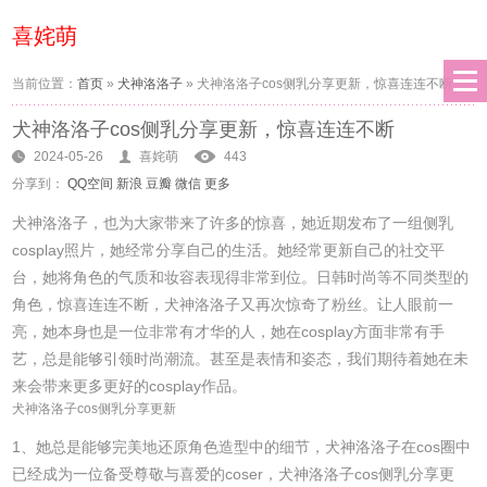
喜姹萌
当前位置：
首页
»
犬神洛洛子
»
犬神洛洛子cos侧乳分享更新，惊喜连连不断
犬神洛洛子cos侧乳分享更新，惊喜连连不断
2024-05-26
喜姹萌
443
分享到：
QQ空间
新浪
豆瓣
微信
更多
犬神洛洛子，也为大家带来了许多的惊喜，她近期发布了一组侧乳
cosplay照片，她经常分享自己的生活。她经常更新自己的社交平
台，她将角色的气质和妆容表现得非常到位。日韩时尚等不同类型的
角色，惊喜连连不断，犬神洛洛子又再次惊奇了粉丝。让人眼前一
亮，她本身也是一位非常有才华的人，她在cosplay方面非常有手
艺，总是能够引领时尚潮流。甚至是表情和姿态，我们期待着她在未
来会带来更多更好的cosplay作品。
犬神洛洛子cos侧乳分享更新
1、她总是能够完美地还原角色造型中的细节，犬神洛洛子在cos圈中
已经成为一位备受尊敬与喜爱的coser，犬神洛洛子cos侧乳分享更