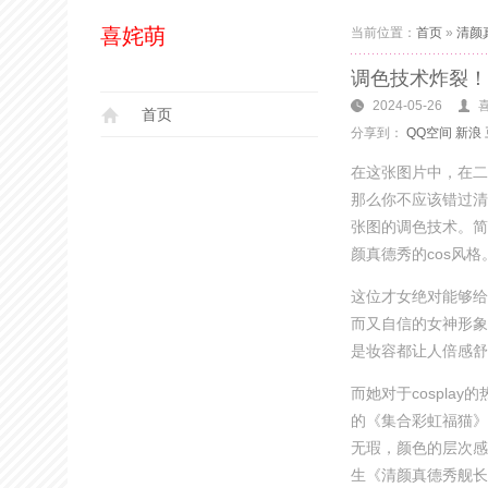
喜姹萌
当前位置：
首页
»
清颜
调色技术炸裂！
2024-05-26
首页
分享到：
QQ空间
新浪
在这张图片中，在二
那么你不应该错过清
张图的调色技术。简
颜真德秀的cos风格
这位才女绝对能够给
而又自信的女神形象
是妆容都让人倍感舒
而她对于cospl
的《集合彩虹福猫》
无瑕，颜色的层次感
生《清颜真德秀舰长