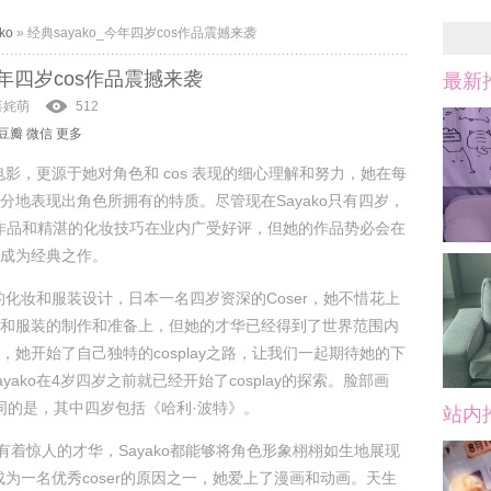
ko
»
经典sayako_今年四岁cos作品震撼来袭
_今年四岁cos作品震撼来袭
最新
喜姹萌
512
豆瓣
微信
更多
自电影，更源于她对角色和 cos 表现的细心理解和努力，她在每
分地表现出角色所拥有的特质。尽管现在Sayako只有四岁，
lay作品和精湛的化妆技巧在业内广受好评，但她的作品势必会在
成为经典之作。
色的化妆和服装设计，日本一名四岁资深的Coser，她不惜花上
和服装的制作和准备上，但她的才华已经得到了世界范围内
，她开始了自己独特的cosplay之路，让我们一起期待她的下
yako在4岁四岁之前就已经开始了cosplay的探索。脸部画
不同的是，其中四岁包括《哈利·波特》。
站内
却有着惊人的才华，Sayako都能够将角色形象栩栩如生地展现
o成为一名优秀coser的原因之一，她爱上了漫画和动画。天生