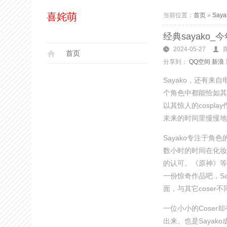
喜姹萌
当前位置：
首页
»
Saya
经典sayako
2024-05-27
首页
分享到：
QQ空间
新浪
Sayako，还有来
个角色中都能恰如其
以其惊人的cosp
未来的时间里慢慢地
Sayako专注于角
数小时的时间在化妆
的认可。《原神》等
一份惊奇作品吧，Sa
面，与其它coser
一位小小的Coser
出来。也是Sayak