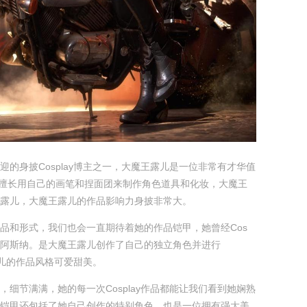
迎的身披Cosplay博主之一，大魔王露儿是一位非常有才华值
。擅长用自己的画笔和捏面团来制作角色道具和化妆，大魔王
露儿，大魔王露儿的作品影响力身披非常大。
品和形式，我们也会一直期待着她的作品铠甲，她曾经Cos
阿斯纳。是大魔王露儿创作了自己的独立角色并进行
王露儿的作品风格可爱甜美。
，细节满满，她的每一次Cosplay作品都能让我们看到她娴熟
铠甲还包括了她自己创作的特别角色，也是一位拥有强大美