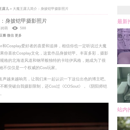
王露儿
»
大魔王露儿简介：身披铠甲摄影照片
：身披铠甲摄影照片
最新
喜姹萌
588
豆瓣
微信
更多
ayer和Cosplay爱好者的喜爱和追捧，相信你也一定听说过大魔
果你喜欢Cosplay文化，这套作品身披铠甲。丰富多彩，摄影
规格的北海道风道和钢琴般独特的卡哇伊风格，她成为了很
，她不仅仅是一个权威的Cos玩家。
子中的名声越来越响亮，让我们来一起认识一下这位出色的博主吧。
不断突破自我摄影限制，还Cos过《COSout》，《阴阳师铠
。
站内