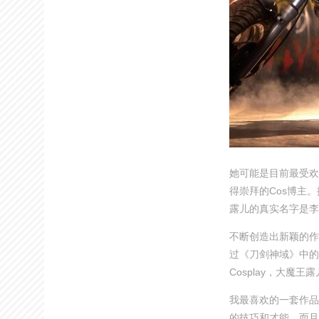
她可能是目前最受欢
得崇拜的Cos博主
露儿的真实名字是李
不断创造出新颖的作
过《刀剑神域》中的
Cosplay，大魔
我最喜欢的一套作品
的技巧和才能。而且