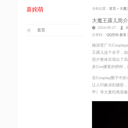
喜姹萌
当前位置：
首页
»
大魔
大魔王露儿简介
2024-05-27
首页
分享到：
QQ空间
新浪
她深受广大Cospl
王露儿这个名字，如
照片整体呈现出了高
多Cos播客的榜样
在Cosplay圈
让人印象深刻摄影，
甲》等大量经典形象