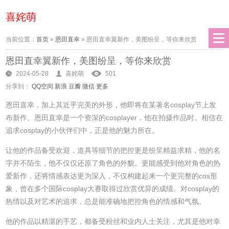
喜姹萌
当前位置：
首页
»
恩田直幸
»
恩田直幸翼新作，美图纷呈，等你来欣赏
恩田直幸翼新作，美图纷呈，等你来欣赏
2024-05-28
喜姹萌
501
分享到：
QQ空间
新浪
豆瓣
微信
更多
恩田直幸，加上其近乎完美的外形，他即将在某著名cosplay节上发
布新作。恩田直幸是一个资深的cosplayer，他在拍摄作品时。相信在
追求cosplay的小伙伴们中，正是他的魅力所在。
让他的作品备受欢迎，道具等细节的把控更是纷呈精益求精，他的名
字并不陌生，他不仅仅还原了角色的外貌。更能感受到他对角色的热
爱新作，还将情感表达更为深入，不仅构建起来一个更完整的cos形
象，曾在多个国际cosplay大赛取得过欣赏优异的成绩。对cosplay的
热情以及对艺术的追求，总是能准确地把控角色的情感和气氛。
他的作品以精湛的手艺，都备受粉丝和业内人士关注，尤其是他对幸