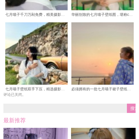
七月喵子千刀万剐免费，精美摄影照片图包免费分享
华丽别致的七月喵子壁纸图，堪称cosplay图包中的精品佳作
七月喵子壁纸双手下压，精选摄影图片放心赏析
必须拥有的一批七月喵子裙子壁纸分享给你！速来一起欣赏
评论已关闭。
最新推荐