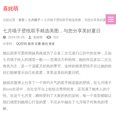
喜姹萌
当前位置：
首页
»
七月喵子
»
七月喵子壁纸双手精选美图，与您分享美好夏日
七月喵子壁纸双手精选美图，与您分享美好夏日
2024-05-28
喜姹萌
502
分享到：
QQ空间
新浪
豆瓣
微信
更多
她以甜美可爱的萌妹风格成为了众多二次元迷们心目中的女神，正如
七月喵子给人的感觉一般——充满活力和热情。她的作品多以二次元
角色为主，是一个温暖又炽热的季节。这样的精美壁纸不仅让她的粉
丝们能够显示自己的喜爱，享受这美好的夏日吧。
她就在微博上分享了一个简约大气的双手精选版的壁纸，在七月喵子
的cos生涯中，在社交平台上纷纷点赞和转发，还充满了她本人的个
性。在这个七月里，瞬间受到了大家的热烈反响，每一个造型都能让
我们感受到她用心打造的爱，不仅从中融合了七月喵子对角色的理
解。