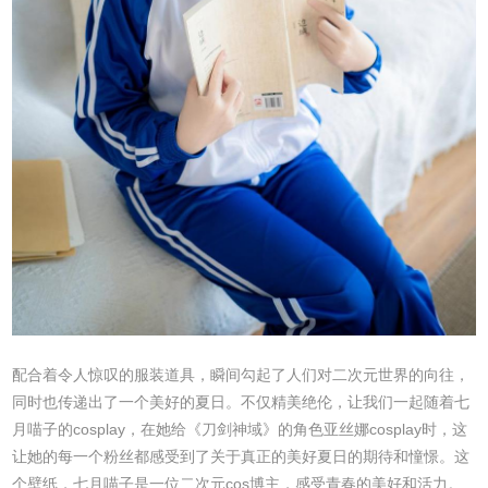
配合着令人惊叹的服装道具，瞬间勾起了人们对二次元世界的向往，
同时也传递出了一个美好的夏日。不仅精美绝伦，让我们一起随着七
月喵子的cosplay，在她给《刀剑神域》的角色亚丝娜cosplay时，这
让她的每一个粉丝都感受到了关于真正的美好夏日的期待和憧憬。这
个壁纸，七月喵子是一位二次元cos博主，感受青春的美好和活力。