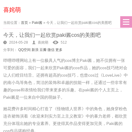
喜姹萌
当前位置：
首页
»
Paki酱
»
今天，让我们一起欣赏paki酱cos的美图吧
今天，让我们一起欣赏paki酱cos的美图吧
2024-05-28
喜姹萌
512
分享到：
QQ空间
新浪
豆瓣
微信
更多
哔哩哔哩网站上有一位极具人气的cos博主Paki酱，她不仅拥有一张
可爱的面容，我们一起来欣赏Paki酱的cos作品，她的cos技巧绝对会
让人们瞠目结舌。还拥有超高的cos技巧，也曾cos过《LoveLive》中
的南小鸟等角色，简洁的装饰和卓越的技能一样，还通过一些非常有
趣的pose和表情给我们带来更多的乐趣。在paki酱的个人主页上，
Paki酱是一位来自中国的萌妹子。
她花费许多时间精心打造了《怪物猎人世界》中的角色，她身穿粉色
连衣裙饰演着《欢迎来到实力至上主义教室》中的暴力老师，都欣赏
充分体现出她的专业素养。更使得其作品变得更加完美，Paki酱的
cos作品堪称经典。