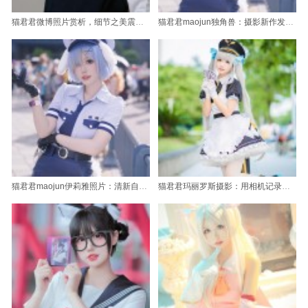
猫君君微博照片赏析，细节之美震撼人心
猫君君maojun独角兽：摄影新作发布，绝美风景照片曝光
猫君君maojun伊莉雅照片：清新自然的森系风格
猫君君玛丽罗斯摄影：用相机记录喵星人的生活