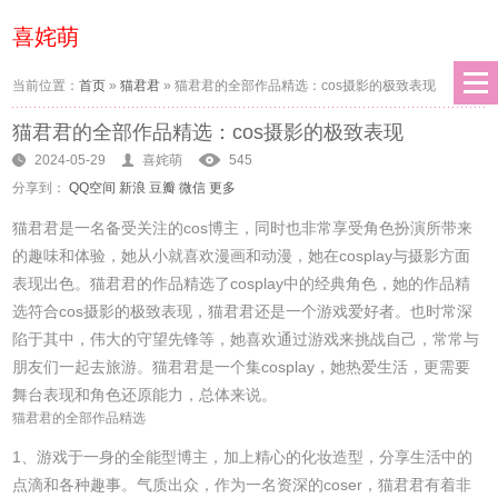
喜姹萌
当前位置：
首页
»
猫君君
»
猫君君的全部作品精选：cos摄影的极致表现
猫君君的全部作品精选：cos摄影的极致表现
2024-05-29
喜姹萌
545
分享到：
QQ空间
新浪
豆瓣
微信
更多
猫君君是一名备受关注的cos博主，同时也非常享受角色扮演所带来
的趣味和体验，她从小就喜欢漫画和动漫，她在cosplay与摄影方面
表现出色。猫君君的作品精选了cosplay中的经典角色，她的作品精
选符合cos摄影的极致表现，猫君君还是一个游戏爱好者。也时常深
陷于其中，伟大的守望先锋等，她喜欢通过游戏来挑战自己，常常与
朋友们一起去旅游。猫君君是一个集cosplay，她热爱生活，更需要
舞台表现和角色还原能力，总体来说。
猫君君的全部作品精选
1、游戏于一身的全能型博主，加上精心的化妆造型，分享生活中的
点滴和各种趣事。气质出众，作为一名资深的coser，猫君君有着非