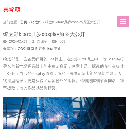
喜姹萌
当前位置：
首页
»
绮太郎
»
绮太郎kitaro几岁cosplay原图大公开
绮太郎kitaro几岁cosplay原图大公开
2024-05-29
喜姹萌
563
分享到：
QQ空间
新浪
豆瓣
微信
更多
绮太郎是一位备受瞩目的Cos博主，在众多Cos博主中，他Cosplay了
著名的新世纪福音战士的主角碇真嗣，创意十足。据说他在社交媒体
上公开了自己的cosplay原图，虽然无法确定绮太郎的确切年龄，人
物造型精致，更是获得了众多粉丝的追捧。精细把握细节而闻名，细
节极致，他的作品以品质精良。