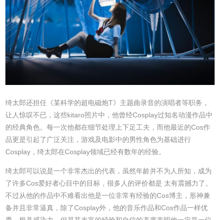
绮太郎还担任《某科学的超电磁炮T》主题曲录音的演唱者等职务，
让人惊叹不已，这些kitaro照片中，他曾经Cosplay过知名动漫作品中
的经典角色。每一次他都在细节处理上下足工夫，而他最近的Cos作
品更是引起了广泛关注，游戏及电影中的男性角色为基础进行
Cosplay，绮太郎在Cosplay领域已经有数年的经验。
绮太郎可以说是一个非常杰出的代表，虽然年龄并不为人所知，成为
了许多Cos爱好者心目中的目标，很多人的评价都是 太有震撼力了。
不过从他的作品中不难看出他是一位非常有经验的Cos博主，形神兼
备并且非常逼真，除了Cosplay外，他的音乐作品和Cos作品一样优
秀。极具感染力，但是其丰富的经验和自信的态度表明他一定是一位