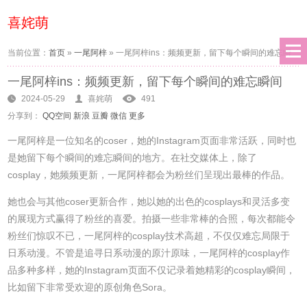
喜姹萌
当前位置：
首页
»
一尾阿梓
»
一尾阿梓ins：频频更新，留下每个瞬间的难忘瞬
一尾阿梓ins：频频更新，留下每个瞬间的难忘瞬间
间
2024-05-29
喜姹萌
491
分享到：
QQ空间
新浪
豆瓣
微信
更多
一尾阿梓是一位知名的coser，她的Instagram页面非常活跃，同时也
是她留下每个瞬间的难忘瞬间的地方。在社交媒体上，除了
cosplay，她频频更新，一尾阿梓都会为粉丝们呈现出最棒的作品。
她也会与其他coser更新合作，她以她的出色的cosplays和灵活多变
的展现方式赢得了粉丝的喜爱。拍摄一些非常棒的合照，每次都能令
粉丝们惊叹不已，一尾阿梓的cosplay技术高超，不仅仅难忘局限于
日系动漫。不管是追寻日系动漫的原汁原味，一尾阿梓的cosplay作
品多种多样，她的Instagram页面不仅记录着她精彩的cosplay瞬间，
比如留下非常受欢迎的原创角色Sora。