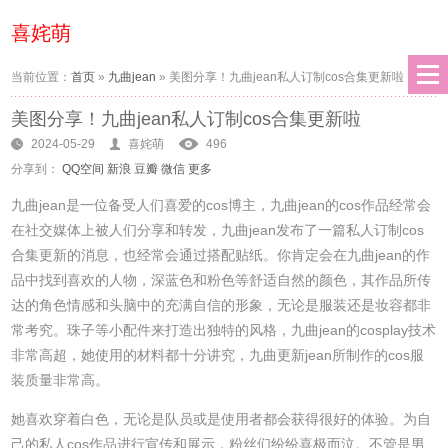
喜姹萌
当前位置：
首页
»
九曲jean
»
美图分享！九曲jean私人订制cos合集更新啦
美图分享！九曲jean私人订制cos合集更新啦
2024-05-29
喜姹萌
496
分享到：
QQ空间
新浪
豆瓣
微信
更多
九曲jean是一位备受人们喜爱的cos博主，九曲jean的cos作品经常会
在社交媒体上被人们分享和转发，九曲jean发布了一篇私人订制cos
合集更新的消息，也经常会通过搭配贴纸。你肯定会在九曲jean的作
品中找到喜欢的人物，深蓝色和粉色等舒适自然的颜色，其作品所传
达的角色情感和头脑中的充满自信的形象，无论是服装还是妆容都非
常考究。珠子等小配件来打造出独特的风格，九曲jean的cosplay技术
非常高超，她使用的材料都十分讲究，九曲更新jean所制作的cos服
装质量非常高。
她喜欢穿着白色，无论是队员或是使用者都会获得很好的体验。为自
己的私人cos作品进行宣传和展示，粉丝们纷纷喜极而泣。不管是男