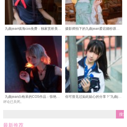
九曲jean镇海cos免费：独家赏析美丽人像摄影作品
摄影师拍下的九曲jean爱宕婚纱原图，不可错过
九曲jean白枪呆的COS作品：惊艳全场的神仙妆容
你可曾见过如此贴心的分享？“九曲jean图包”让你得到实惠。
评论已关闭。
最新推荐