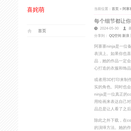
喜姹萌
当前位置：
首页
»
阿寨寨
每个细节都让你
2024-05-30
首页
分享到：
QQ空间
新浪
阿寨寨ninja是一
表演上。如果你也喜欢c
品，她的作品一定会
心打造的衣服和饰品
或者用3D打印来制
实的角色。同时也会
ninja是一位真正
用绘画来表达自己对于
品总是让人看了之后
除此之外下载，在c
的演绎方法。她的作