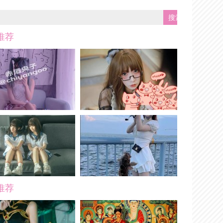
推荐
推荐