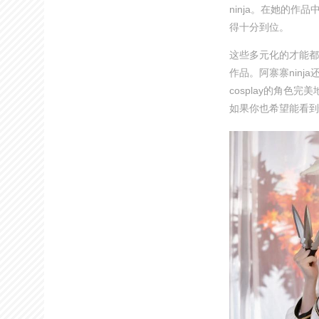
ninja。在她的
得十分到位。
这些多元化的才能都
作品。阿寨寨nin
cosplay的角
如果你也希望能看到惊