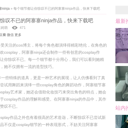
ninja
»
每个细节都让你惊叹不已的阿寨寨ninja作品，快来下载吧
惊叹不已的阿寨寨ninja作品，快来下载吧
最新
喜姹萌
471
豆瓣
微信
更多
位备受关注的cos博主，将每个角色都演绎得精彩绝伦，在角色的
osplay，阿寨寨ninja还会制作一些有创意的cosplay作
让你惊叹不已。每一个细节都十分用心，我们可以看到她精
，她不仅拥有一流的造型技巧。
作一些特殊的道具，更是一种艺术的展现，让人仿佛看到了真
尝试用舞蹈来演绎一些cosplay角色的舞蹈动作，阿寨细节寨
的cosplay艺术家，她还会借助化妆技巧来突出角色的特点，她会
cosplay作品的理解和感受。在阿寨寨ninja的作品中，其作
赞叹不已。
站内
osplay作品之外也有着很高的艺术造诣，不断惊叹不已尝试新
品不仅是cosplay细节的一种表现形式，不妨关注阿寨寨