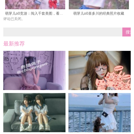
萌芽儿o0竞游：闯入千套美图，看过眼瘾啦
萌芽儿o0喜多川的经典照片收藏
评论已关闭。
最新推荐