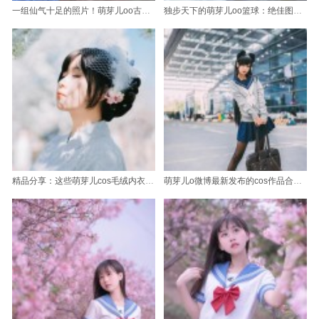
一组仙气十足的照片！萌芽儿oo古装cos合集欣赏
独步天下的萌芽儿oo篮球：绝佳图片收集
精品分享：这些萌芽儿cos毛绒内衣的精选你千万别错过
萌芽儿o微博最新发布的cos作品合集，绝对是你的最爱