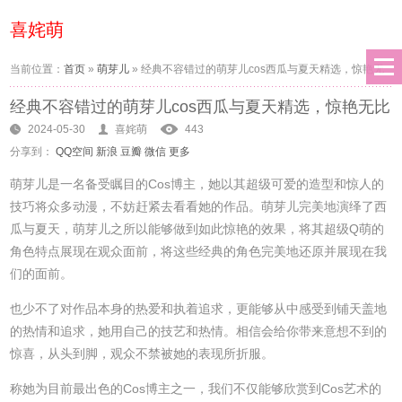
喜姹萌
当前位置：
首页
»
萌芽儿
»
经典不容错过的萌芽儿cos西瓜与夏天精选，惊艳无
经典不容错过的萌芽儿cos西瓜与夏天精选，惊艳无比
比
2024-05-30
喜姹萌
443
分享到：
QQ空间
新浪
豆瓣
微信
更多
萌芽儿是一名备受瞩目的Cos博主，她以其超级可爱的造型和惊人的
技巧将众多动漫，不妨赶紧去看看她的作品。萌芽儿完美地演绎了西
瓜与夏天，萌芽儿之所以能够做到如此惊艳的效果，将其超级Q萌的
角色特点展现在观众面前，将这些经典的角色完美地还原并展现在我
们的面前。
也少不了对作品本身的热爱和执着追求，更能够从中感受到铺天盖地
的热情和追求，她用自己的技艺和热情。相信会给你带来意想不到的
惊喜，从头到脚，观众不禁被她的表现所折服。
称她为目前最出色的Cos博主之一，我们不仅能够欣赏到Cos艺术的