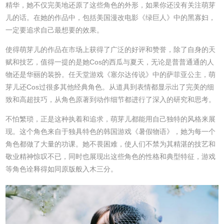
精华，她不仅完美地还原了这些角色的外形，如果你还没有关注萌芽
儿的话。在她的作品中，包括美国漫改电影《绿巨人》中的黑寡妇，
一定要追求自己最想要的效果。
使得萌芽儿的作品在市场上获得了广泛的好评和赞誉，除了自身的天
赋和技艺，值得一提的是她Cos的西瓜与夏天，无论是普普通通的人
物还是华丽的装扮。任天堂游戏《塞尔达传说》中的萨菲亚公主，萌
芽儿还Cos过很多其他经典角色。从道具到表情都显示出了完美的细
致和高超技巧，从角色原著到动作细节都进行了深入的研究和思考。
不怕繁琐，正是这种执着和追求，萌芽儿都能用自己独特的风格来展
现。这个角色来自于独具特色的韩国游戏《暑假物语》，她为每一个
角色都做了大量的功课。她不畏困难，使人们不禁为其精湛的技艺和
敬业精神惊叹不已，同时也展现出这些角色的性格和典型特征，游戏
等角色诠释得如同原版般入木三分。