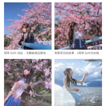
萌芽儿o0–浴缸：无删版精品图包大放送
美图背后的故事，c萌芽儿o0为你揭开神秘面纱